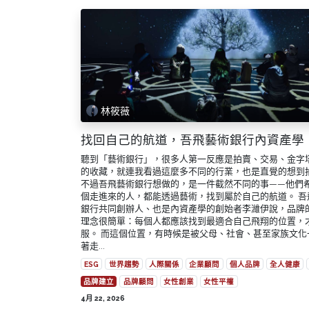
林筱薇
找回自己的航道，吾飛藝術銀行內資產學
聽到「藝術銀行」，很多人第一反應是拍賣、交易、金字
的收藏，就連我看過這麼多不同的行業，也是直覺的想到
不過吾飛藝術銀行想做的，是一件截然不同的事——他們
個走進來的人，都能透過藝術，找到屬於自己的航道。 吾
銀行共同創辦人、也是內資產學的創始者李濰伊說，品牌
理念很簡單：每個人都應該找到最適合自己飛翔的位置，
服。 而這個位置，有時候是被父母、社會、甚至家族文化
著走...
ESG
世界趨勢
人際關係
企業顧問
個人品牌
全人健康
品牌建立
品牌顧問
女性創業
女性平權
4月 22, 2026