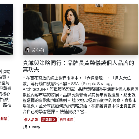
吳心荷
真誠與策略同行：品牌長黃馨儀談個人品牌的
真功夫
塔頂端
拍賣。
** 在百花齊放的線上課程市場中，「六週變現」、「月入六位
希望每
數」等行銷口號層出不窮。SSA（Simple Strategy
飛藝術
Architecture，簡單策略架構）品牌策略團隊長期關注個人品牌與
的核心
數位內容市場的發展，品牌長黃馨儀以其長年實戰經驗，點出課
才會舒
程選擇的盲點與判斷準則。 這次她以極具系統性的觀察，直指市
一路推
場亂象，並分享該如何透過策略思維，在龐雜資訊中做出真正適
合自己的學習選擇。 快速變現？當...
創業
個人品牌
品牌建立
自我成長
5月 1, 2025