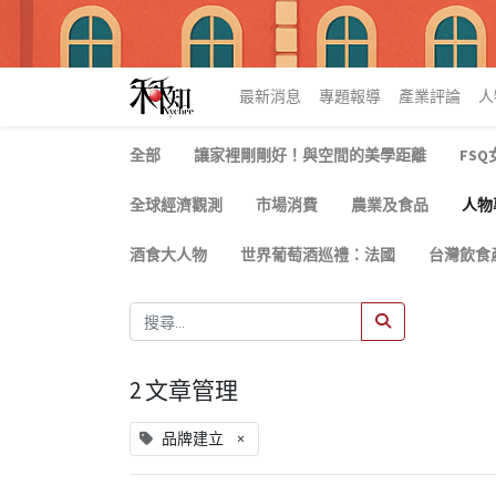
最新消息
專題報導
產業評論
人
全部
讓家裡剛剛好！與空間的美學距離
FS
全球經濟觀測
市場消費
農業及食品
人物
酒食大人物
世界葡萄酒巡禮：法國
台灣飲食
2 文章管理
×
品牌建立