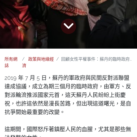
所有網
政策與地緣經
回顧女性平權事件：蘇丹的臨時政府及政策
誌
濟
2019 年 7 月 5 日，蘇丹的軍政府與民間反對派聯盟
達成協議，成立為期三個月的臨時政府，由軍方、反
對派輪流推派國家元首，這天蘇丹人民紛紛上街慶
祝，也許這依然是漫長苦路，但出現這道曙光，是自
抗爭開始最重要的改變。
這期間，國際怒斥著鎮壓人民的血腥，尤其是那些無