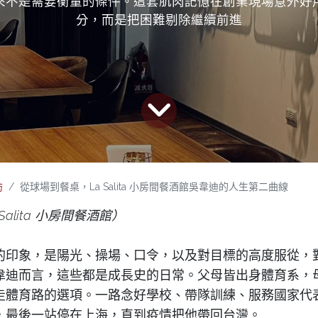
來不是需要衡量的條件。這套肌肉記憶在創業現場意外好
分，而是把困難剔除繼續前進
訪
從球場到餐桌，La Salita 小房間餐酒館吳韋迪的人生第二曲線
alita 小房間餐酒館）
的印象，是陽光、操場、口令，以及對目標的高度服從，
韋迪而言，這些都是成長史的日常。父母皆出身體育系，
走體育路的選項。一路念好學校、帶隊訓練、服務國家代
，最後一站停在上海，直到疫情把他帶回台灣。