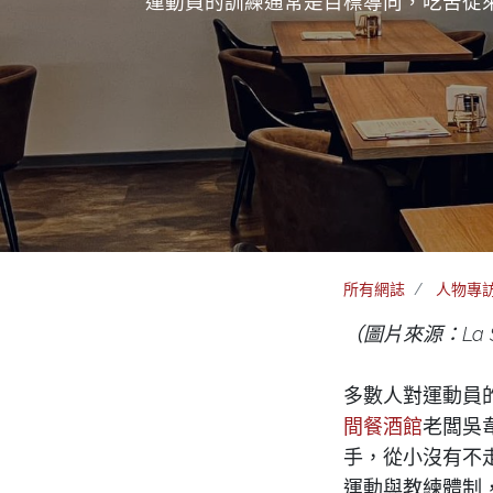
運動員的訓練通常是目標導向，吃苦從
所有網誌
人物專
（圖片來源：La S
多數人對運動員
間餐酒館
老闆吳
手，從小沒有不
運動與教練體制