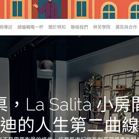
物專訪
總編輯喝一杯
關於秝知
聯絡我們
秝芙學院
廣告與合作
La Salita 
迪的人生第二曲線