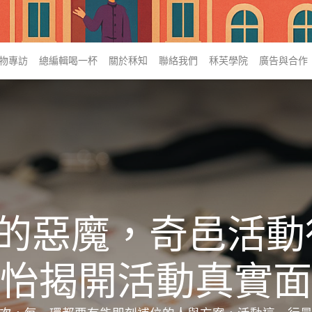
物專訪
總編輯喝一杯
關於秝知
聯絡我們
秝芙學院
廣告與合作
da的惡魔，奇邑活
怡揭開活動真實面