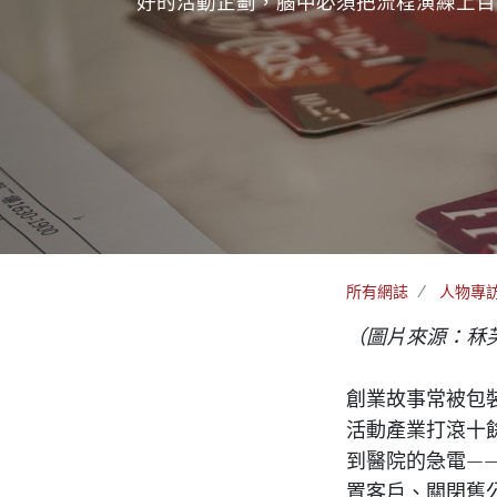
好的活動企劃，腦中必須把流程演練上百
所有網誌
人物專
（圖片來源：秝
創業故事常被包
活動產業打滾十
到醫院的急電—
置客戶、關閉舊