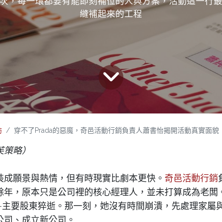
次，每一環都要有能即刻補位的人與方案，活動這一行
縫補起來的工程
訪
穿不了Prada的惡魔，奇邑活動行銷負責人蕭書怡揭開活動真實面貌
芙策略）
裝成願景與熱情，但有時現實比劇本更快。
奇邑活動行銷
餘年，原本只是公司裡的核心經理人，並未打算成為老闆
—主要股東猝逝。那一刻，她沒有時間崩潰，先處理家屬
公司、成立新公司。