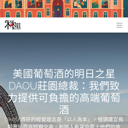
美國葡萄酒的明日之星
DAOU莊園總裁：我們致
力提供可負擔的高端葡萄
酒
DAOU 酒莊的經營理念是「以人為本」，強調建立長
期關係而非短期交易。創辦人希望你愛上他們的故