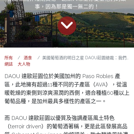
事，因為那是獨一無二的！
所有
酒食
美國葡萄酒的明日之星 DAOU莊園總裁：我們致力提供可負擔的高端葡萄酒
網誌
大人物
DAOU 達歐莊園位於美國加州的 Paso Robles 產
區，此地擁有超過11種不同的子產區（AVA），從溫
暖乾燥的東側到涼爽濕潤的西側，適合種植60種以上
葡萄品種，是加州最具多樣性的產區之一。
而 DAOU 達歐莊園以優質及強調產區風土特色
（terroir driven）的葡萄酒著稱，更是此區發展高品