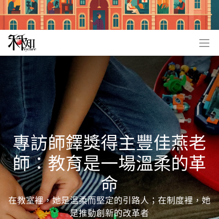
專訪師鐸獎得主豐佳燕老
師：教育是一場溫柔的革
命
在教室裡，她是溫柔而堅定的引路人；在制度裡，她
是推動創新的改革者